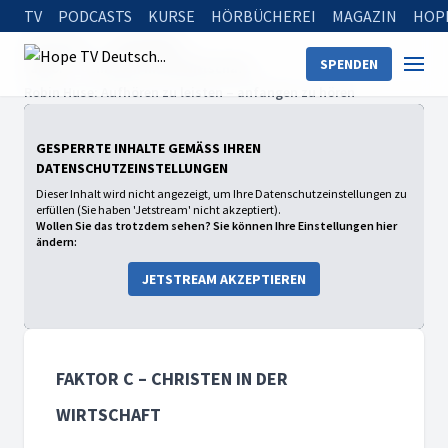
TV
PODCASTS
KURSE
HÖRBÜCHEREI
MAGAZIN
HOP
Startseite
Sendungen
SPENDEN
faktor c – Christen in der Wirtschaft
Robin Huse: Aufhören zu leisten – anfangen zu hören
GESPERRTE INHALTE GEMÄSS IHREN D
ATENSCHUTZEINSTELLUNGEN
Dieser Inhalt wird nicht angezeigt, um Ihre Datenschutzeinstellungen zu
erfüllen (Sie haben 'Jetstream' nicht akzeptiert).
Wollen Sie das trotzdem sehen? Sie können Ihre Einstellungen hier
ändern:
JETSTREAM AKZEPTIEREN
FAKTOR C – CHRISTEN IN DER
WIRTSCHAFT