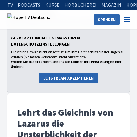
TV
PODCASTS
KURSE
HÖRBÜCHEREI
MAGAZIN
HOP
Startseite
Sendungen
SPENDEN
Lehrt das Gleichnis von Lazarus die Unsterblichkeit der Seele?
GESPERRTE INHALTE GEMÄSS IHREN D
ATENSCHUTZEINSTELLUNGEN
Dieser Inhalt wird nicht angezeigt, um Ihre Datenschutzeinstellungen zu
erfüllen (Sie haben 'Jetstream' nicht akzeptiert).
Wollen Sie das trotzdem sehen? Sie können Ihre Einstellungen hier
ändern:
JETSTREAM AKZEPTIEREN
Lehrt das Gleichnis von
Lazarus die
Unsterblichkeit der