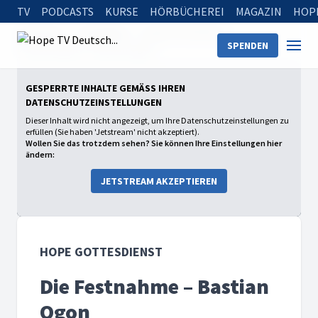
TV
PODCASTS
KURSE
HÖRBÜCHEREI
MAGAZIN
HOP
Startseite
Sendungen
Hope Gottesdienst
SPENDEN
Die Festnahme – Bastian Ogon
GESPERRTE INHALTE GEMÄSS IHREN D
ATENSCHUTZEINSTELLUNGEN
Dieser Inhalt wird nicht angezeigt, um Ihre Datenschutzeinstellungen zu
erfüllen (Sie haben 'Jetstream' nicht akzeptiert).
Wollen Sie das trotzdem sehen? Sie können Ihre Einstellungen hier
ändern:
JETSTREAM AKZEPTIEREN
HOPE GOTTESDIENST
Die Festnahme – Bastian
Ogon