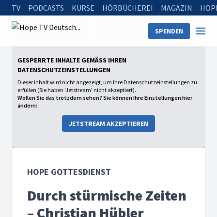
TV
PODCASTS
KURSE
HÖRBÜCHEREI
MAGAZIN
HOP
Startseite
Sendungen
Hope Gottesdienst
SPENDEN
Durch stürmische Zeiten – Christian Hübler
GESPERRTE INHALTE GEMÄSS IHREN D
ATENSCHUTZEINSTELLUNGEN
Dieser Inhalt wird nicht angezeigt, um Ihre Datenschutzeinstellungen zu
erfüllen (Sie haben 'Jetstream' nicht akzeptiert).
Wollen Sie das trotzdem sehen? Sie können Ihre Einstellungen hier
ändern:
JETSTREAM AKZEPTIEREN
HOPE GOTTESDIENST
Durch stürmische Zeiten
– Christian Hübler