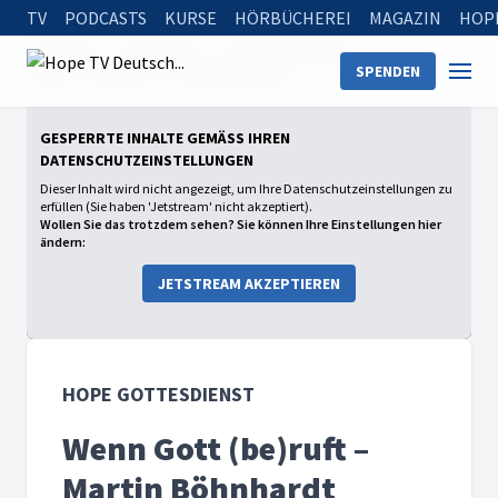
TV
PODCASTS
KURSE
HÖRBÜCHEREI
MAGAZIN
HOP
Startseite
Sendungen
Hope Gottesdienst
SPENDEN
Wenn Gott (be)ruft – Martin Böhnhardt
GESPERRTE INHALTE GEMÄSS IHREN D
ATENSCHUTZEINSTELLUNGEN
Dieser Inhalt wird nicht angezeigt, um Ihre Datenschutzeinstellungen zu
erfüllen (Sie haben 'Jetstream' nicht akzeptiert).
Wollen Sie das trotzdem sehen? Sie können Ihre Einstellungen hier
ändern:
JETSTREAM AKZEPTIEREN
HOPE GOTTESDIENST
Wenn Gott (be)ruft –
Martin Böhnhardt