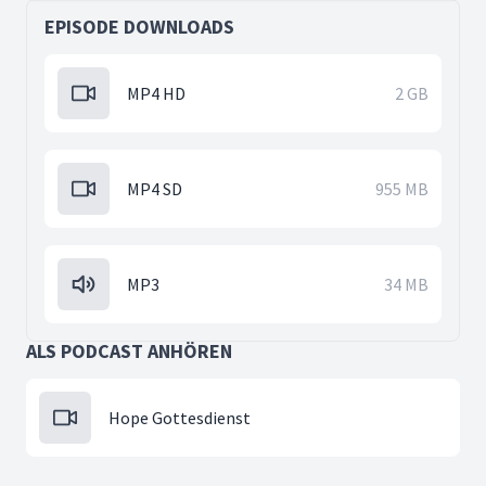
EPISODE DOWNLOADS
MP4 HD
2 GB
MP4 SD
955 MB
MP3
34 MB
ALS PODCAST ANHÖREN
Hope Gottesdienst