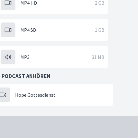
MP4 HD
2 GB
MP4 SD
1 GB
MP3
31 MB
S PODCAST ANHÖREN
Hope Gottesdienst