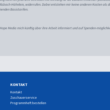
 Alsbach-Hähnlein, widerrufen. Dabei entstehen mir keine anderen Kosten als d
enden Basistarifen.
 Hope Media mich künftig über ihre Arbeit informiert und auf Spenden-möglichke
KONTAKT
Kontakt
Zuschauerservice
Programmheft bestellen