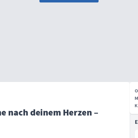
O
M
K
he nach deinem Herzen –