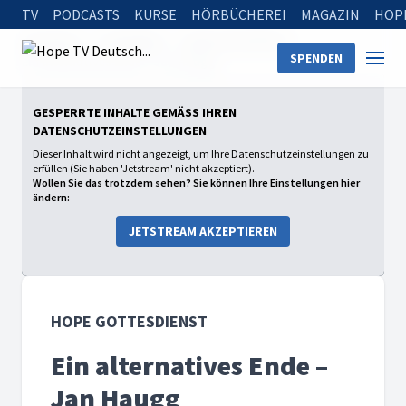
TV
PODCASTS
KURSE
HÖRBÜCHEREI
MAGAZIN
HOP
Startseite
Sendungen
Hope Gottesdienst
SPENDEN
Ein alternatives Ende – Jan Haugg
GESPERRTE INHALTE GEMÄSS IHREN D
ATENSCHUTZEINSTELLUNGEN
Dieser Inhalt wird nicht angezeigt, um Ihre Datenschutzeinstellungen zu
erfüllen (Sie haben 'Jetstream' nicht akzeptiert).
Wollen Sie das trotzdem sehen? Sie können Ihre Einstellungen hier
ändern:
JETSTREAM AKZEPTIEREN
HOPE GOTTESDIENST
Ein alternatives Ende –
Jan Haugg