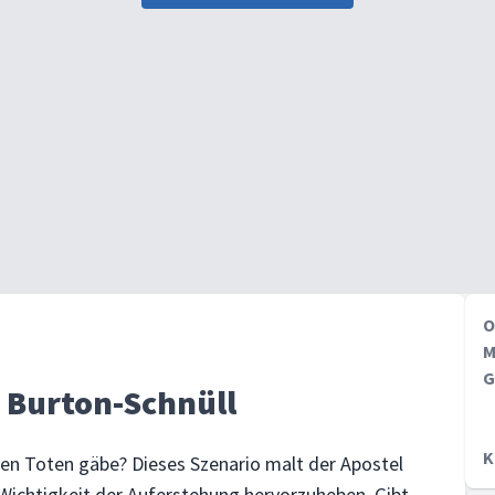
O
M
G
 Burton-Schnüll
K
en Toten gäbe? Dieses Szenario malt der Apostel
 Wichtigkeit der Auferstehung hervorzuheben. Gibt