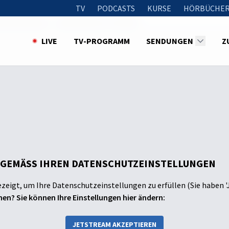
TV
PODCASTS
KURSE
HÖRBÜCHER
s wäre wenn? – Stefan Burton-Schnüll
LIVE
TV-PROGRAMM
SENDUNGEN
Z
 GEMÄSS IHREN DATENSCHUTZEINSTELLUNGEN
ezeigt, um Ihre Datenschutzeinstellungen zu erfüllen (Sie haben '
en? Sie können Ihre Einstellungen hier ändern:
JETSTREAM AKZEPTIEREN