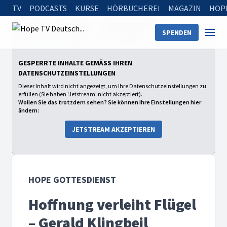
TV
PODCASTS
KURSE
HÖRBÜCHEREI
MAGAZIN
HOP
Startseite
Sendungen
Hope Gottesdienst
SPENDEN
Hoffnung verleiht Flügel – Gerald Klingbeil
GESPERRTE INHALTE GEMÄSS IHREN D
ATENSCHUTZEINSTELLUNGEN
Dieser Inhalt wird nicht angezeigt, um Ihre Datenschutzeinstellungen zu
erfüllen (Sie haben 'Jetstream' nicht akzeptiert).
Wollen Sie das trotzdem sehen? Sie können Ihre Einstellungen hier
ändern:
JETSTREAM AKZEPTIEREN
HOPE GOTTESDIENST
Hoffnung verleiht Flügel
– Gerald Klingbeil