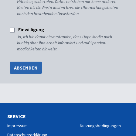
Hähnlein, widerrufen. Dabei entstehen mir keine anderen
Kosten als die Porto-kosten bzw. die Übermittlungskosten
nach den bestehenden Basistarifen.
Einwilligung
Ja, ich bin damit einverstanden, dass Hope Media mich
künftig über ihre Arbeit informiert und auf Spenden-
möglichkeiten hinweist.
ABSENDEN
SERVICE
Impressum
Nutzungsbedingungen
Datenschutzerklärung