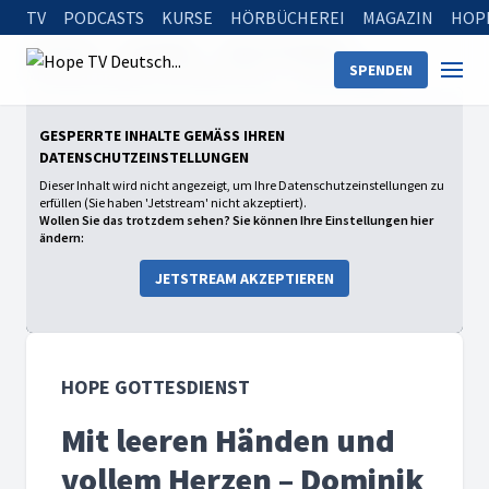
TV
PODCASTS
KURSE
HÖRBÜCHEREI
MAGAZIN
HOP
Startseite
Sendungen
Hope Gottesdienst
SPENDEN
Mit leeren Händen und vollem Herzen – Dominik Weber
GESPERRTE INHALTE GEMÄSS IHREN D
ATENSCHUTZEINSTELLUNGEN
Dieser Inhalt wird nicht angezeigt, um Ihre Datenschutzeinstellungen zu
erfüllen (Sie haben 'Jetstream' nicht akzeptiert).
Wollen Sie das trotzdem sehen? Sie können Ihre Einstellungen hier
ändern:
JETSTREAM AKZEPTIEREN
HOPE GOTTESDIENST
Mit leeren Händen und
vollem Herzen – Dominik