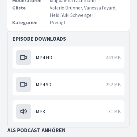
Moderatoren
Magdalena Lachmann
Gäste
Valerie Brünner, Vanessa Fayard,
Heidi Yuki Schwenger
Kategorien
Predigt
EPISODE DOWNLOADS
MP4 HD
443 MB
MP4 SD
252 MB
MP3
31 MB
ALS PODCAST ANHÖREN