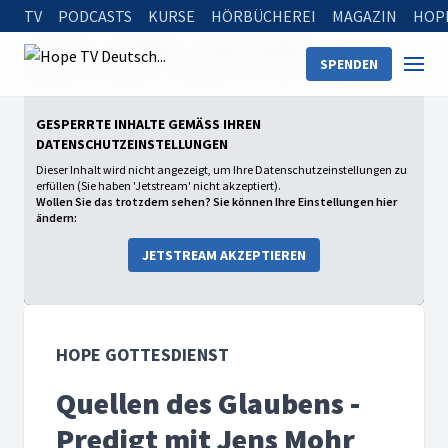
TV
PODCASTS
KURSE
HÖRBÜCHEREI
MAGAZIN
HOP
Startseite
Sendungen
Hope Gottesdienst
SPENDEN
Quellen des Glaubens - Predigt mit Jens Mohr
GESPERRTE INHALTE GEMÄSS IHREN D
ATENSCHUTZEINSTELLUNGEN
Dieser Inhalt wird nicht angezeigt, um Ihre Datenschutzeinstellungen zu
erfüllen (Sie haben 'Jetstream' nicht akzeptiert).
Wollen Sie das trotzdem sehen? Sie können Ihre Einstellungen hier
ändern:
JETSTREAM AKZEPTIEREN
HOPE GOTTESDIENST
Quellen des Glaubens -
Predigt mit Jens Mohr