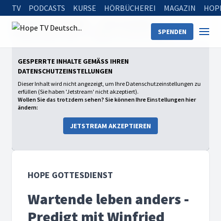
TV
PODCASTS
KURSE
HÖRBÜCHEREI
MAGAZIN
HOP
Startseite
Sendungen
Hope Gottesdienst
SPENDEN
Wartende leben anders - Predigt mit Winfried Vogel
GESPERRTE INHALTE GEMÄSS IHREN D
ATENSCHUTZEINSTELLUNGEN
Dieser Inhalt wird nicht angezeigt, um Ihre Datenschutzeinstellungen zu
erfüllen (Sie haben 'Jetstream' nicht akzeptiert).
Wollen Sie das trotzdem sehen? Sie können Ihre Einstellungen hier
ändern:
JETSTREAM AKZEPTIEREN
HOPE GOTTESDIENST
Wartende leben anders -
Predigt mit Winfried