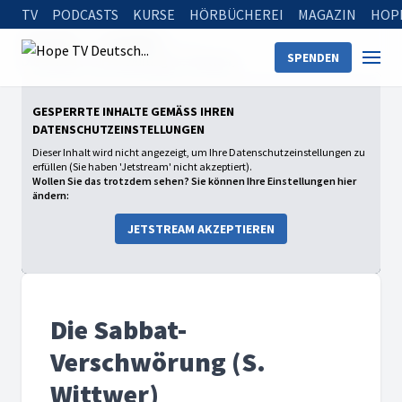
TV
PODCASTS
KURSE
HÖRBÜCHEREI
MAGAZIN
HOP
Startseite
Sendungen
SPENDEN
Die Sabbat-Verschwörung (S. Wittwer)
GESPERRTE INHALTE GEMÄSS IHREN D
ATENSCHUTZEINSTELLUNGEN
Dieser Inhalt wird nicht angezeigt, um Ihre Datenschutzeinstellungen zu
erfüllen (Sie haben 'Jetstream' nicht akzeptiert).
Wollen Sie das trotzdem sehen? Sie können Ihre Einstellungen hier
ändern:
JETSTREAM AKZEPTIEREN
Die Sabbat-
Verschwörung (S.
Wittwer)