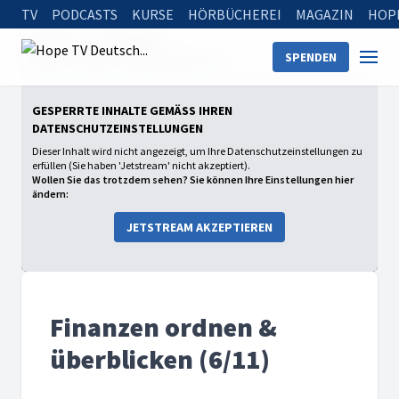
TV
PODCASTS
KURSE
HÖRBÜCHEREI
MAGAZIN
HOP
Startseite
Sendungen
SPENDEN
Finanzen ordnen & überblicken (6/11)
GESPERRTE INHALTE GEMÄSS IHREN D
ATENSCHUTZEINSTELLUNGEN
Dieser Inhalt wird nicht angezeigt, um Ihre Datenschutzeinstellungen zu
erfüllen (Sie haben 'Jetstream' nicht akzeptiert).
Wollen Sie das trotzdem sehen? Sie können Ihre Einstellungen hier
ändern:
JETSTREAM AKZEPTIEREN
Finanzen ordnen &
überblicken (6/11)