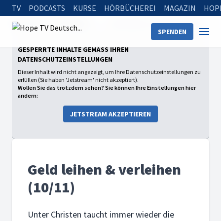
TV
PODCASTS
KURSE
HÖRBÜCHEREI
MAGAZIN
HOP
Startseite
Sendungen
Geld leihen & verleihen (10/11)
SPENDEN
GESPERRTE INHALTE GEMÄSS IHREN D
ATENSCHUTZEINSTELLUNGEN
Dieser Inhalt wird nicht angezeigt, um Ihre Datenschutzeinstellungen zu
erfüllen (Sie haben 'Jetstream' nicht akzeptiert).
Wollen Sie das trotzdem sehen? Sie können Ihre Einstellungen hier
ändern:
JETSTREAM AKZEPTIEREN
Geld leihen & verleihen
(10/11)
Unter Christen taucht immer wieder die