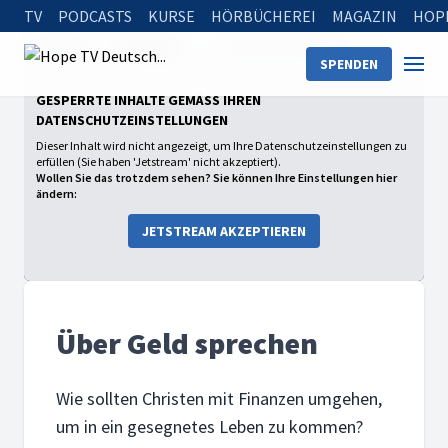
TV
PODCASTS
KURSE
HÖRBÜCHEREI
MAGAZIN
HOP
Startseite
Sendungen
Über Geld sprechen
SPENDEN
GESPERRTE INHALTE GEMÄSS IHREN D
ATENSCHUTZEINSTELLUNGEN
Dieser Inhalt wird nicht angezeigt, um Ihre Datenschutzeinstellungen zu
erfüllen (Sie haben 'Jetstream' nicht akzeptiert).
Wollen Sie das trotzdem sehen? Sie können Ihre Einstellungen hier
ändern:
JETSTREAM AKZEPTIEREN
Über Geld sprechen
Wie sollten Christen mit Finanzen umgehen,
um in ein gesegnetes Leben zu kommen?