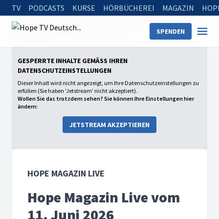
TV
PODCASTS
KURSE
HÖRBÜCHEREI
MAGAZIN
HOP
Startseite
Sendungen
Hope Magazin Live
SPENDEN
Hope Magazin Live vom 11. Juni 2026
GESPERRTE INHALTE GEMÄSS IHREN D
ATENSCHUTZEINSTELLUNGEN
Dieser Inhalt wird nicht angezeigt, um Ihre Datenschutzeinstellungen zu
erfüllen (Sie haben 'Jetstream' nicht akzeptiert).
Wollen Sie das trotzdem sehen? Sie können Ihre Einstellungen hier
ändern:
JETSTREAM AKZEPTIEREN
HOPE MAGAZIN LIVE
Hope Magazin Live vom
11. Juni 2026