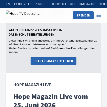
TV
PODCASTS
KURSE
HÖRBÜCHEREI
MAGAZIN
HOP
Startseite
Sendungen
Hope Magazin Live
SPENDEN
Hope Magazin Live vom 25. Juni 2026
GESPERRTE INHALTE GEMÄSS IHREN D
ATENSCHUTZEINSTELLUNGEN
Dieser Inhalt wird nicht angezeigt, um Ihre Datenschutzeinstellungen zu
erfüllen (Sie haben 'Jetstream' nicht akzeptiert).
Wollen Sie das trotzdem sehen? Sie können Ihre Einstellungen hier
ändern:
JETSTREAM AKZEPTIEREN
HOPE MAGAZIN LIVE
Hope Magazin Live vom
25. Juni 2026