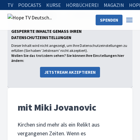
TV
PODCASTS
KURSE
HÖRBÜCHEREI
MAGAZIN
HOP
Startseite
Sendungen
mit Miki Jovanovic
SPENDEN
GESPERRTE INHALTE GEMÄSS IHREN D
ATENSCHUTZEINSTELLUNGEN
Dieser Inhalt wird nicht angezeigt, um Ihre Datenschutzeinstellungen zu
erfüllen (Sie haben 'Jetstream' nicht akzeptiert).
Wollen Sie das trotzdem sehen? Sie können Ihre Einstellungen hier
ändern:
JETSTREAM AKZEPTIEREN
mit Miki Jovanovic
Kirchen sind mehr als ein Relikt aus
vergangenen Zeiten. Wenn es