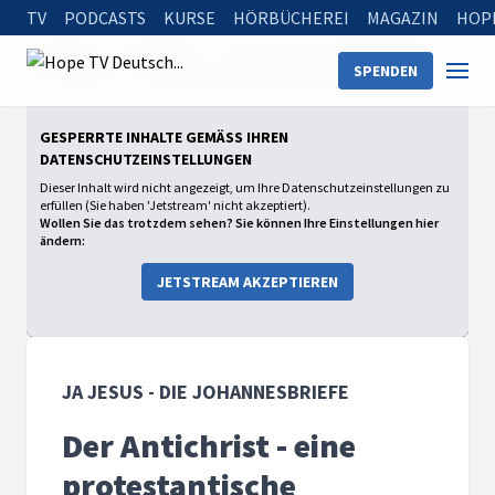
TV
PODCASTS
KURSE
HÖRBÜCHEREI
MAGAZIN
HOP
Startseite
Sendungen
Ja Jesus - Die Johannesbriefe
SPENDEN
Der Antichrist - eine protestantische Perspektive (105)
GESPERRTE INHALTE GEMÄSS IHREN D
ATENSCHUTZEINSTELLUNGEN
Dieser Inhalt wird nicht angezeigt, um Ihre Datenschutzeinstellungen zu
erfüllen (Sie haben 'Jetstream' nicht akzeptiert).
Wollen Sie das trotzdem sehen? Sie können Ihre Einstellungen hier
ändern:
JETSTREAM AKZEPTIEREN
JA JESUS - DIE JOHANNESBRIEFE
Der Antichrist - eine
protestantische