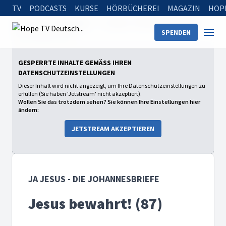
TV
PODCASTS
KURSE
HÖRBÜCHEREI
MAGAZIN
HOP
Startseite
Sendungen
Ja Jesus - Die Johannesbriefe
SPENDEN
Jesus bewahrt! (87)
GESPERRTE INHALTE GEMÄSS IHREN D
ATENSCHUTZEINSTELLUNGEN
Dieser Inhalt wird nicht angezeigt, um Ihre Datenschutzeinstellungen zu
erfüllen (Sie haben 'Jetstream' nicht akzeptiert).
Wollen Sie das trotzdem sehen? Sie können Ihre Einstellungen hier
ändern:
JETSTREAM AKZEPTIEREN
JA JESUS - DIE JOHANNESBRIEFE
Jesus bewahrt! (87)