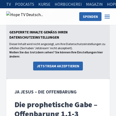
TV
PODCASTS
KURSE
HÖRBÜCHEREI
MAGAZIN
HOP
Startseite
Sendungen
Ja Jesus – Die Offenbarung
SPENDEN
Die prophetische Gabe – Offenbarung 1,1-3
GESPERRTE INHALTE GEMÄSS IHREN D
ATENSCHUTZEINSTELLUNGEN
Dieser Inhalt wird nicht angezeigt, um Ihre Datenschutzeinstellungen zu
erfüllen (Sie haben 'Jetstream' nicht akzeptiert).
Wollen Sie das trotzdem sehen? Sie können Ihre Einstellungen hier
ändern:
JETSTREAM AKZEPTIEREN
JA JESUS – DIE OFFENBARUNG
Die prophetische Gabe –
Offenbarung 1,1-3