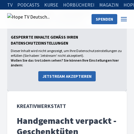
TV
PODCASTS
KURSE
HÖRBÜCHEREI
MAGAZIN
HOP
Startseite
Sendungen
kreativwerkstatt
SPENDEN
Handgemacht verpackt - Geschenktüten
GESPERRTE INHALTE GEMÄSS IHREN D
ATENSCHUTZEINSTELLUNGEN
Dieser Inhalt wird nicht angezeigt, um Ihre Datenschutzeinstellungen zu
erfüllen (Sie haben 'Jetstream' nicht akzeptiert).
Wollen Sie das trotzdem sehen? Sie können Ihre Einstellungen hier
ändern:
JETSTREAM AKZEPTIEREN
KREATIVWERKSTATT
Handgemacht verpackt -
Geschenktüten