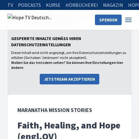
TV
PODCASTS
KURSE
HÖRBÜCHEREI
MAGAZIN
HOP
Startseite
Sendungen
Maranatha Mission Stories
SPENDEN
Faith, Healing, and Hope (engl.OV)
GESPERRTE INHALTE GEMÄSS IHREN D
ATENSCHUTZEINSTELLUNGEN
Dieser Inhalt wird nicht angezeigt, um Ihre Datenschutzeinstellungen zu
erfüllen (Sie haben 'Jetstream' nicht akzeptiert).
Wollen Sie das trotzdem sehen? Sie können Ihre Einstellungen hier
ändern:
JETSTREAM AKZEPTIEREN
MARANATHA MISSION STORIES
Faith, Healing, and Hope
(engl.OV)