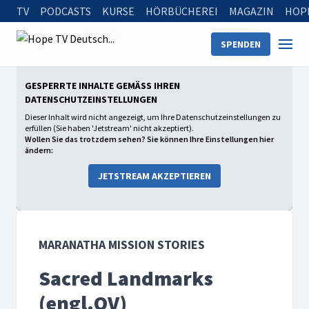
TV
PODCASTS
KURSE
HÖRBÜCHEREI
MAGAZIN
HOP
Startseite
Sendungen
Maranatha Mission Stories
SPENDEN
Sacred Landmarks (engl.OV)
GESPERRTE INHALTE GEMÄSS IHREN D
ATENSCHUTZEINSTELLUNGEN
Dieser Inhalt wird nicht angezeigt, um Ihre Datenschutzeinstellungen zu
erfüllen (Sie haben 'Jetstream' nicht akzeptiert).
Wollen Sie das trotzdem sehen? Sie können Ihre Einstellungen hier
ändern:
JETSTREAM AKZEPTIEREN
MARANATHA MISSION STORIES
Sacred Landmarks
(engl.OV)