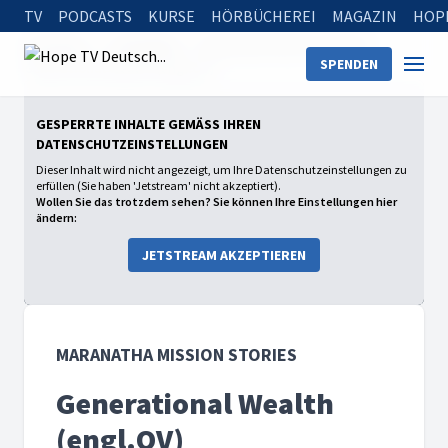
TV
PODCASTS
KURSE
HÖRBÜCHEREI
MAGAZIN
HOP
Startseite
Sendungen
Maranatha Mission Stories
SPENDEN
Generational Wealth (engl.OV)
GESPERRTE INHALTE GEMÄSS IHREN D
ATENSCHUTZEINSTELLUNGEN
Dieser Inhalt wird nicht angezeigt, um Ihre Datenschutzeinstellungen zu
erfüllen (Sie haben 'Jetstream' nicht akzeptiert).
Wollen Sie das trotzdem sehen? Sie können Ihre Einstellungen hier
ändern:
JETSTREAM AKZEPTIEREN
MARANATHA MISSION STORIES
Generational Wealth
(engl.OV)