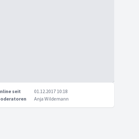
nline seit
01.12.2017 10:18
oderatoren
Anja Wildemann