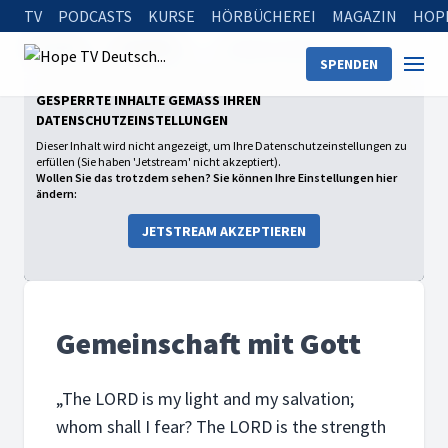
TV
PODCASTS
KURSE
HÖRBÜCHEREI
MAGAZIN
HOP
Startseite
Sendungen
Gemeinschaft mit Gott
SPENDEN
GESPERRTE INHALTE GEMÄSS IHREN D
ATENSCHUTZEINSTELLUNGEN
Dieser Inhalt wird nicht angezeigt, um Ihre Datenschutzeinstellungen zu
erfüllen (Sie haben 'Jetstream' nicht akzeptiert).
Wollen Sie das trotzdem sehen? Sie können Ihre Einstellungen hier
ändern:
JETSTREAM AKZEPTIEREN
Gemeinschaft mit Gott
„The LORD is my light and my salvation;
whom shall I fear? The LORD is the strength