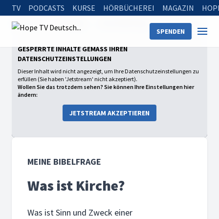
TV
PODCASTS
KURSE
HÖRBÜCHEREI
MAGAZIN
HOP
Startseite
Sendungen
Meine Bibelfrage
Was ist Kirche?
SPENDEN
GESPERRTE INHALTE GEMÄSS IHREN D
ATENSCHUTZEINSTELLUNGEN
Dieser Inhalt wird nicht angezeigt, um Ihre Datenschutzeinstellungen zu
erfüllen (Sie haben 'Jetstream' nicht akzeptiert).
Wollen Sie das trotzdem sehen? Sie können Ihre Einstellungen hier
ändern:
JETSTREAM AKZEPTIEREN
MEINE BIBELFRAGE
Was ist Kirche?
Was ist Sinn und Zweck einer