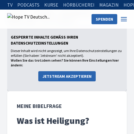
TV
PODCASTS
KURSE
HÖRBÜCHEREI
MAGAZIN
HOP
Startseite
Sendungen
Meine Bibelfrage
SPENDEN
Staffel 4 - 2026
Was ist Heiligung?
GESPERRTE INHALTE GEMÄSS IHREN D
ATENSCHUTZEINSTELLUNGEN
Dieser Inhalt wird nicht angezeigt, um Ihre Datenschutzeinstellungen zu
erfüllen (Sie haben 'Jetstream' nicht akzeptiert).
Wollen Sie das trotzdem sehen? Sie können Ihre Einstellungen hier
ändern:
JETSTREAM AKZEPTIEREN
MEINE BIBELFRAGE
Was ist Heiligung?