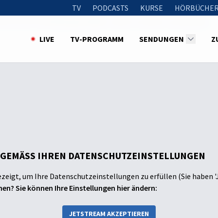
TV
PODCASTS
KURSE
HÖRBÜCHER
m hat Gott die Welt geschaffen, wenn er wusste, was passiert?
LIVE
TV-PROGRAMM
SENDUNGEN
Z
 GEMÄSS IHREN DATENSCHUTZEINSTELLUNGEN
ezeigt, um Ihre Datenschutzeinstellungen zu erfüllen (Sie haben '
en? Sie können Ihre Einstellungen hier ändern:
JETSTREAM AKZEPTIEREN