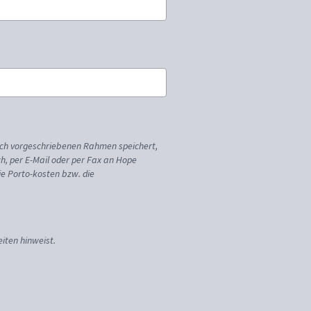
ich vorgeschriebenen Rahmen speichert,
sch, per E-Mail oder per Fax an Hope
ie Porto-kosten bzw. die
iten hinweist.