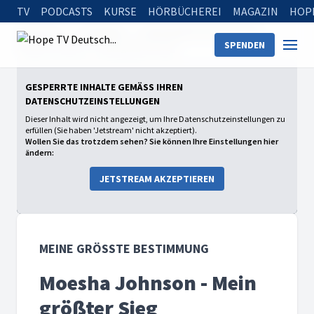
TV
PODCASTS
KURSE
HÖRBÜCHEREI
MAGAZIN
HOP
Startseite
Sendungen
Meine größte Bestimmung
SPENDEN
Moesha Johnson - Mein größter Sieg
GESPERRTE INHALTE GEMÄSS IHREN D
ATENSCHUTZEINSTELLUNGEN
Dieser Inhalt wird nicht angezeigt, um Ihre Datenschutzeinstellungen zu
erfüllen (Sie haben 'Jetstream' nicht akzeptiert).
Wollen Sie das trotzdem sehen? Sie können Ihre Einstellungen hier
ändern:
JETSTREAM AKZEPTIEREN
MEINE GRÖSSTE BESTIMMUNG
Moesha Johnson - Mein
größter Sieg