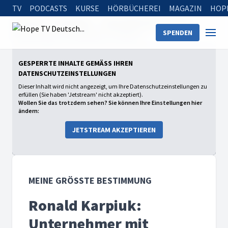
TV
PODCASTS
KURSE
HÖRBÜCHEREI
MAGAZIN
HOP
Startseite
Sendungen
Meine größte Bestimmung
SPENDEN
Ronald Karpiuk: Unternehmer mit Werten
GESPERRTE INHALTE GEMÄSS IHREN D
ATENSCHUTZEINSTELLUNGEN
Dieser Inhalt wird nicht angezeigt, um Ihre Datenschutzeinstellungen zu
erfüllen (Sie haben 'Jetstream' nicht akzeptiert).
Wollen Sie das trotzdem sehen? Sie können Ihre Einstellungen hier
ändern:
JETSTREAM AKZEPTIEREN
MEINE GRÖSSTE BESTIMMUNG
Ronald Karpiuk:
Unternehmer mit