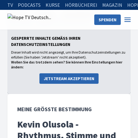
TV
PODCASTS
KURSE
HÖRBÜCHEREI
MAGAZIN
HOP
Startseite
Sendungen
Meine größte Bestimmung
SPENDEN
Kevin Olusola - Rhythmus, Stimme und Sinn
GESPERRTE INHALTE GEMÄSS IHREN D
ATENSCHUTZEINSTELLUNGEN
Dieser Inhalt wird nicht angezeigt, um Ihre Datenschutzeinstellungen zu
erfüllen (Sie haben 'Jetstream' nicht akzeptiert).
Wollen Sie das trotzdem sehen? Sie können Ihre Einstellungen hier
ändern:
JETSTREAM AKZEPTIEREN
MEINE GRÖSSTE BESTIMMUNG
Kevin Olusola -
Rhythmus, Stimme und