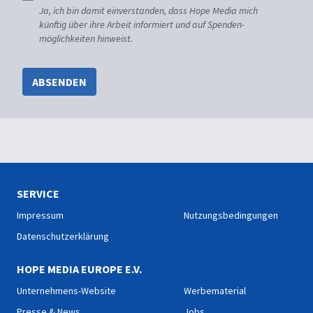
Ja, ich bin damit einverstanden, dass Hope Media mich
künftig über ihre Arbeit informiert und auf Spenden-
möglichkeiten hinweist.
ABSENDEN
SERVICE
Impressum
Nutzungsbedingungen
Datenschutzerklärung
HOPE MEDIA EUROPE E.V.
Unternehmens-Website
Werbematerial
Presse & News
Jobs