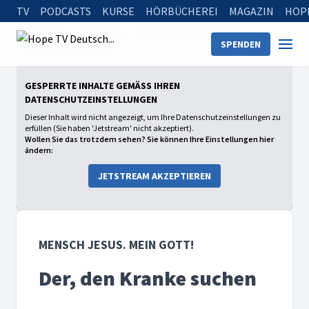
TV
PODCASTS
KURSE
HÖRBÜCHEREI
MAGAZIN
HOP
Startseite
Sendungen
Mensch Jesus. Mein Gott!
SPENDEN
Der, den Kranke suchen
GESPERRTE INHALTE GEMÄSS IHREN D
ATENSCHUTZEINSTELLUNGEN
Dieser Inhalt wird nicht angezeigt, um Ihre Datenschutzeinstellungen zu
erfüllen (Sie haben 'Jetstream' nicht akzeptiert).
Wollen Sie das trotzdem sehen? Sie können Ihre Einstellungen hier
ändern:
JETSTREAM AKZEPTIEREN
MENSCH JESUS. MEIN GOTT!
Der, den Kranke suchen