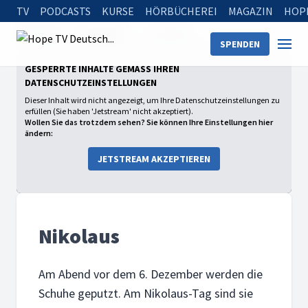
TV
PODCASTS
KURSE
HÖRBÜCHEREI
MAGAZIN
HOP
Startseite
Sendungen
Nikolaus
SPENDEN
GESPERRTE INHALTE GEMÄSS IHREN D
ATENSCHUTZEINSTELLUNGEN
Dieser Inhalt wird nicht angezeigt, um Ihre Datenschutzeinstellungen zu
erfüllen (Sie haben 'Jetstream' nicht akzeptiert).
Wollen Sie das trotzdem sehen? Sie können Ihre Einstellungen hier
ändern:
JETSTREAM AKZEPTIEREN
Nikolaus
Am Abend vor dem 6. Dezember werden die
Schuhe geputzt. Am Nikolaus-Tag sind sie