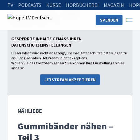
TV
PODCASTS
KURSE
HÖRBÜCHEREI
MAGAZIN
HOP
Startseite
Sendungen
Nähliebe
SPENDEN
Gummibänder nähen – Teil 3
GESPERRTE INHALTE GEMÄSS IHREN D
ATENSCHUTZEINSTELLUNGEN
Dieser Inhalt wird nicht angezeigt, um Ihre Datenschutzeinstellungen zu
erfüllen (Sie haben 'Jetstream' nicht akzeptiert).
Wollen Sie das trotzdem sehen? Sie können Ihre Einstellungen hier
ändern:
JETSTREAM AKZEPTIEREN
NÄHLIEBE
Gummibänder nähen –
Teil 3