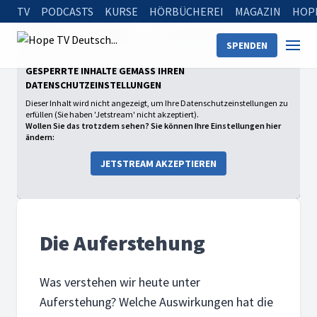
TV
PODCASTS
KURSE
HÖRBÜCHEREI
MAGAZIN
HOP
Startseite
Sendungen
Die Auferstehung
SPENDEN
GESPERRTE INHALTE GEMÄSS IHREN D
ATENSCHUTZEINSTELLUNGEN
Dieser Inhalt wird nicht angezeigt, um Ihre Datenschutzeinstellungen zu
erfüllen (Sie haben 'Jetstream' nicht akzeptiert).
Wollen Sie das trotzdem sehen? Sie können Ihre Einstellungen hier
ändern:
JETSTREAM AKZEPTIEREN
Die Auferstehung
Was verstehen wir heute unter
Auferstehung? Welche Auswirkungen hat die