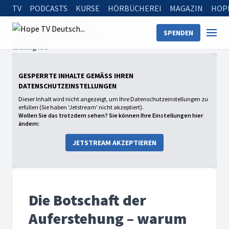
TV
PODCASTS
KURSE
HÖRBÜCHEREI
MAGAZIN
HOP
Startseite
Sendungen
SPENDEN
Die Botschaft der Auferstehung – warum richtiges Handeln so
wichtig ist.
GESPERRTE INHALTE GEMÄSS IHREN D
ATENSCHUTZEINSTELLUNGEN
Dieser Inhalt wird nicht angezeigt, um Ihre Datenschutzeinstellungen zu
erfüllen (Sie haben 'Jetstream' nicht akzeptiert).
Wollen Sie das trotzdem sehen? Sie können Ihre Einstellungen hier
ändern:
JETSTREAM AKZEPTIEREN
Die Botschaft der
Auferstehung – warum