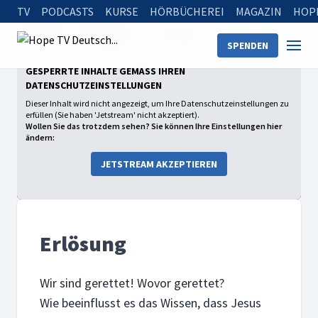
TV
PODCASTS
KURSE
HÖRBÜCHEREI
MAGAZIN
HOP
Startseite
Sendungen
Erlösung
SPENDEN
GESPERRTE INHALTE GEMÄSS IHREN D
ATENSCHUTZEINSTELLUNGEN
Dieser Inhalt wird nicht angezeigt, um Ihre Datenschutzeinstellungen zu
erfüllen (Sie haben 'Jetstream' nicht akzeptiert).
Wollen Sie das trotzdem sehen? Sie können Ihre Einstellungen hier
ändern:
JETSTREAM AKZEPTIEREN
Erlösung
Wir sind gerettet! Wovor gerettet?
Wie beeinflusst es das Wissen, dass Jesus