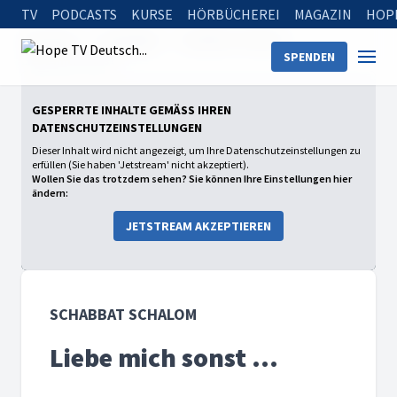
TV
PODCASTS
KURSE
HÖRBÜCHEREI
MAGAZIN
HOP
Startseite
Sendungen
Schabbat Schalom
SPENDEN
Liebe mich sonst …
GESPERRTE INHALTE GEMÄSS IHREN D
ATENSCHUTZEINSTELLUNGEN
Dieser Inhalt wird nicht angezeigt, um Ihre Datenschutzeinstellungen zu
erfüllen (Sie haben 'Jetstream' nicht akzeptiert).
Wollen Sie das trotzdem sehen? Sie können Ihre Einstellungen hier
ändern:
JETSTREAM AKZEPTIEREN
SCHABBAT SCHALOM
Liebe mich sonst …