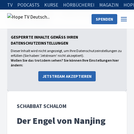
TV
PODCASTS
KURSE
HÖRBÜCHEREI
MAGAZIN
HOP
Startseite
Sendungen
Schabbat Schalom
SPENDEN
Der Engel von Nanjing
GESPERRTE INHALTE GEMÄSS IHREN D
ATENSCHUTZEINSTELLUNGEN
Dieser Inhalt wird nicht angezeigt, um Ihre Datenschutzeinstellungen zu
erfüllen (Sie haben 'Jetstream' nicht akzeptiert).
Wollen Sie das trotzdem sehen? Sie können Ihre Einstellungen hier
ändern:
JETSTREAM AKZEPTIEREN
SCHABBAT SCHALOM
Der Engel von Nanjing