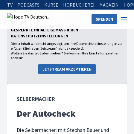
TV
PODCASTS
KURSE
HÖRBÜCHEREI
MAGAZIN
HOP
Startseite
Sendungen
Selbermacher
Der Autocheck
SPENDEN
GESPERRTE INHALTE GEMÄSS IHREN D
ATENSCHUTZEINSTELLUNGEN
Dieser Inhalt wird nicht angezeigt, um Ihre Datenschutzeinstellungen zu
erfüllen (Sie haben 'Jetstream' nicht akzeptiert).
Wollen Sie das trotzdem sehen? Sie können Ihre Einstellungen hier
ändern:
JETSTREAM AKZEPTIEREN
SELBERMACHER
Der Autocheck
Die Selbermacher: mit Stephan Bauer und