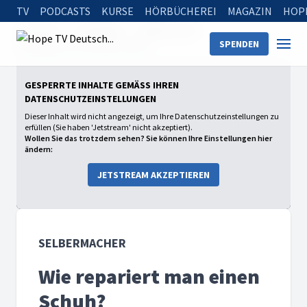
TV
PODCASTS
KURSE
HÖRBÜCHEREI
MAGAZIN
HOP
Startseite
Sendungen
Selbermacher
SPENDEN
Wie repariert man einen Schuh?
GESPERRTE INHALTE GEMÄSS IHREN D
ATENSCHUTZEINSTELLUNGEN
Dieser Inhalt wird nicht angezeigt, um Ihre Datenschutzeinstellungen zu
erfüllen (Sie haben 'Jetstream' nicht akzeptiert).
Wollen Sie das trotzdem sehen? Sie können Ihre Einstellungen hier
ändern:
JETSTREAM AKZEPTIEREN
SELBERMACHER
Wie repariert man einen
Schuh?