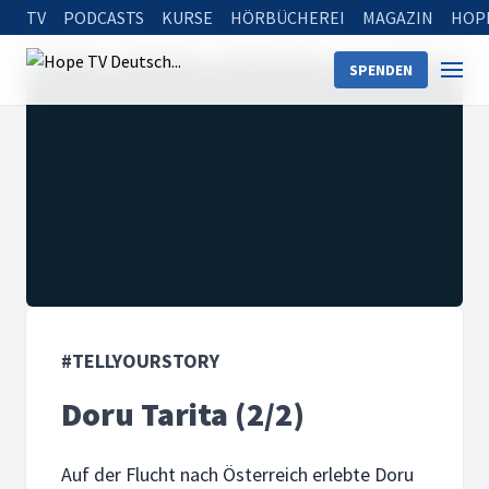
TV
PODCASTS
KURSE
HÖRBÜCHEREI
MAGAZIN
HOP
Startseite
Sendungen
#tellyourstory
Doru Tarita (2/2)
SPENDEN
#TELLYOURSTORY
Doru Tarita (2/2)
Auf der Flucht nach Österreich erlebte Doru