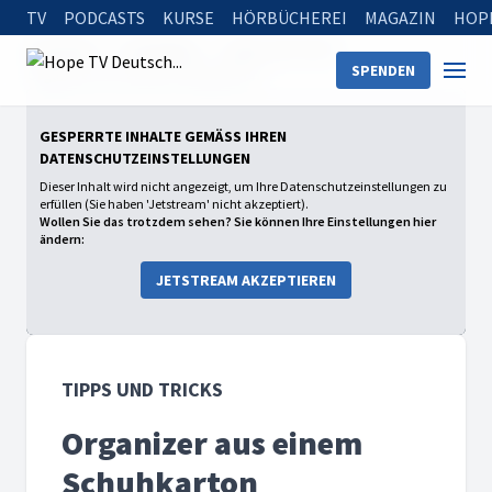
TV
PODCASTS
KURSE
HÖRBÜCHEREI
MAGAZIN
HOP
Startseite
Sendungen
Tipps und Tricks
SPENDEN
Organizer aus einem Schuhkarton
GESPERRTE INHALTE GEMÄSS IHREN D
ATENSCHUTZEINSTELLUNGEN
Dieser Inhalt wird nicht angezeigt, um Ihre Datenschutzeinstellungen zu
erfüllen (Sie haben 'Jetstream' nicht akzeptiert).
Wollen Sie das trotzdem sehen? Sie können Ihre Einstellungen hier
ändern:
JETSTREAM AKZEPTIEREN
TIPPS UND TRICKS
Organizer aus einem
Schuhkarton