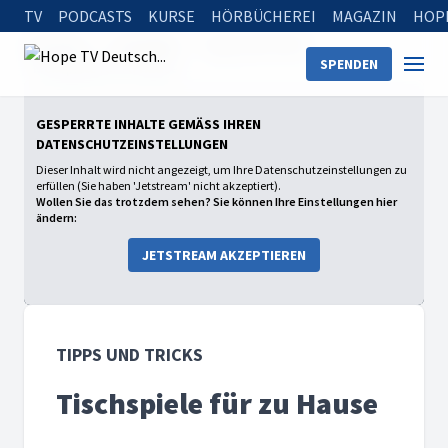
TV
PODCASTS
KURSE
HÖRBÜCHEREI
MAGAZIN
HOP
Startseite
Sendungen
Tipps und Tricks
SPENDEN
Tischspiele für zu Hause
GESPERRTE INHALTE GEMÄSS IHREN D
ATENSCHUTZEINSTELLUNGEN
Dieser Inhalt wird nicht angezeigt, um Ihre Datenschutzeinstellungen zu
erfüllen (Sie haben 'Jetstream' nicht akzeptiert).
Wollen Sie das trotzdem sehen? Sie können Ihre Einstellungen hier
ändern:
JETSTREAM AKZEPTIEREN
TIPPS UND TRICKS
Tischspiele für zu Hause