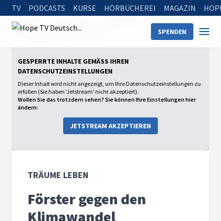
TV
PODCASTS
KURSE
HÖRBÜCHEREI
MAGAZIN
HOP
Startseite
Sendungen
Träume leben
SPENDEN
Förster gegen den Klimawandel
GESPERRTE INHALTE GEMÄSS IHREN D
ATENSCHUTZEINSTELLUNGEN
Dieser Inhalt wird nicht angezeigt, um Ihre Datenschutzeinstellungen zu
erfüllen (Sie haben 'Jetstream' nicht akzeptiert).
Wollen Sie das trotzdem sehen? Sie können Ihre Einstellungen hier
ändern:
JETSTREAM AKZEPTIEREN
TRÄUME LEBEN
Förster gegen den
Klimawandel