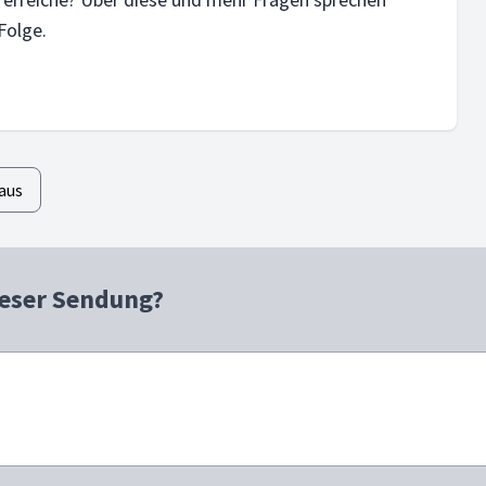
Folge.
aus
ieser Sendung?