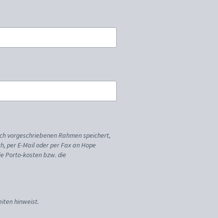
ich vorgeschriebenen Rahmen speichert,
sch, per E-Mail oder per Fax an Hope
ie Porto-kosten bzw. die
iten hinweist.