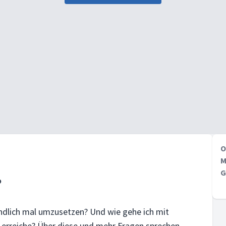
O
M
G
?
endlich mal umzusetzen? Und wie gehe ich mit
 erreiche? Über diese und mehr Fragen sprechen