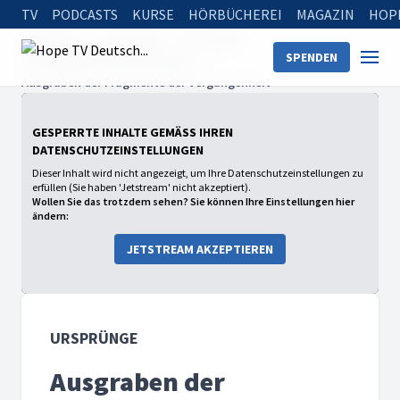
TV
PODCASTS
KURSE
HÖRBÜCHEREI
MAGAZIN
HOP
Startseite
Sendungen
Ursprünge
SPENDEN
Das Geheimnis der Dinosaurier
Ausgraben der Fragmente der Vergangenheit
GESPERRTE INHALTE GEMÄSS IHREN D
ATENSCHUTZEINSTELLUNGEN
Dieser Inhalt wird nicht angezeigt, um Ihre Datenschutzeinstellungen zu
erfüllen (Sie haben 'Jetstream' nicht akzeptiert).
Wollen Sie das trotzdem sehen? Sie können Ihre Einstellungen hier
ändern:
JETSTREAM AKZEPTIEREN
URSPRÜNGE
Ausgraben der